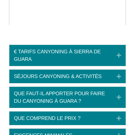
€ TARIFS CANYONING À SIERRA DE
C
GUARA
o
l
SÉJOURS CANYONING & ACTIVITÉS
E
l
x
a
p
p
QUE FAUT-IL APPORTER POUR FAIRE
E
a
s
DU CANYONING À GUARA ?
x
n
e
p
d
QUE COMPREND LE PRIX ?
E
a
x
n
p
d